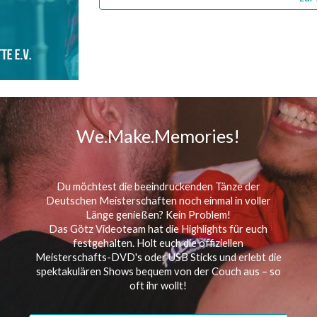
We.Make.Memories!
Du möchtest die beeindruckenden Tänze der
Deutschen
Meisterschaften noch einmal in voller
Länge genießen? Kein Problem!
Das
Götz Videoteam
hat die Highlights für euch
festgehalten. Holt euch die offiziellen
Meisterschafts-DVD's oder USB Sticks
und erlebt die
spektakulären Shows bequem von der Couch aus – so
oft ihr wollt!