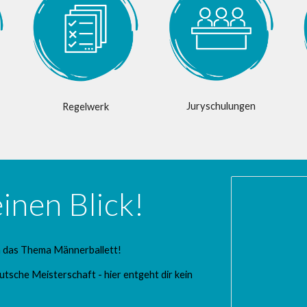
Juryschulungen
Regelwerk
inen Blick!
um das Thema Männerballett!
tsche Meisterschaft - hier entgeht dir kein