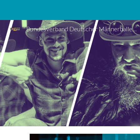
Sk
Bundesverband Deutscher Männerballette e.V.